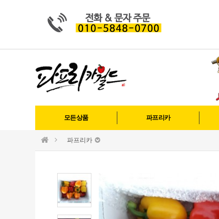
모든상품
파프리카
파프리카