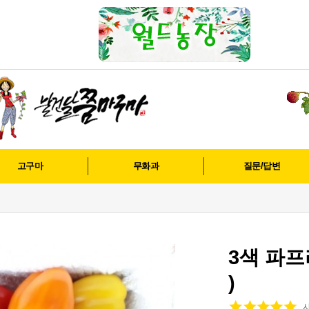
고구마
무화과
질문/답변
3색 파프리
)