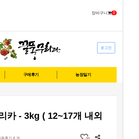
장바구니
0
로그인
구매후기
농장일기
카 - 3kg ( 12~17개 내외
사용후기 4 개
27