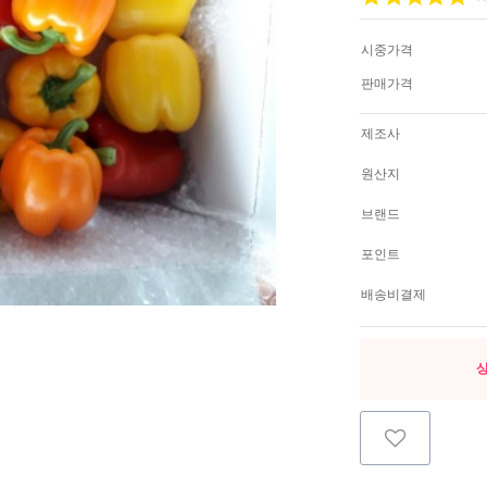
시중가격
판매가격
제조사
원산지
브랜드
포인트
배송비결제
상